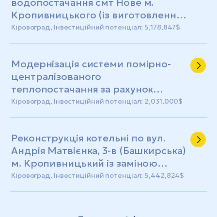
водопостачання смт Нове м.
Кропивницького (із виготовленням
ПКД)
Кіровоград, Інвестиційний потенціал: 5,178,847$
Модернізація системи помірно-
централізованого
теплопостачання за рахунок
реконструкції котельні №35
Кіровоград, Інвестиційний потенціал: 2,031,000$
Реконструкція котельні по вул.
Андрія Матвієнка, 3-в (Башкирська)
м. Кропивницький із заміною
теплових мереж (із виготовленням
Кіровоград, Інвестиційний потенціал: 5,442,824$
ПКД)