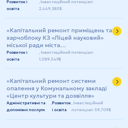
«Спеціалізований загальноосвітній
Розвиток і
, Інвестиційний потенціал:
навчальний заклад І-ІІІ ступенів №
освіта
2,449,380$
26
«Капітальний ремонт приміщень та
харчоблоку КЗ «Ліцей науковий»
міської ради міста
Кропивницького» з коригуванням
Розвиток і
, Інвестиційний потенціал:
проектно-кошторисної
освіта
1,089,549$
документації
«Капітальний ремонт системи
опалення у Комунальному закладі
«Центр культури та дозвілля»
Адміністративні та
,
Розвиток
, Інвестиційний
допоміжні послуги
і освіта
потенціал: 59,709$