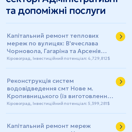
та допоміжні послуги
Капітальний ремонт теплових
мереж по вулицях: В'ячеслава
Чорновола, Гагаріна та Арсенія
Тарковського у м. Кропивницькому
Кіровоград, Інвестиційний потенціал: 4,729,812$
(із виготовленням ПКД)
Реконструкція систем
водовідведення смт Нове м.
Кропивницького (із виготовленням
ПКД)
Кіровоград, Інвестиційний потенціал: 5,399,281$
Капітальний ремонт мереж