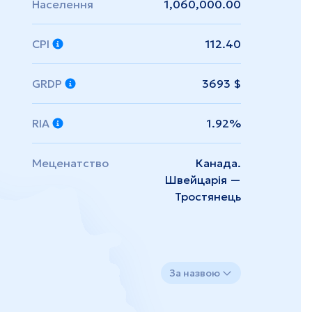
Населення
1,060,000.00
CPI
112.40
GRDP
3693 $
RIA
1.92%
Меценатство
Канада.
Швейцарія —
Тростянець
За назвою