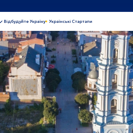
Відбудуйте Україну
Українські Стартапи
обуток
Важка промисловість
чова та переробна
Індустріальний парк
мисловість
Легка промисловість
иво та енергетика
Туризм
рона здоров'я
про
Львів
и
Черкаси
тава
Одеса
сон
Київ
олаїв
Київська область
овоград
Вінниця