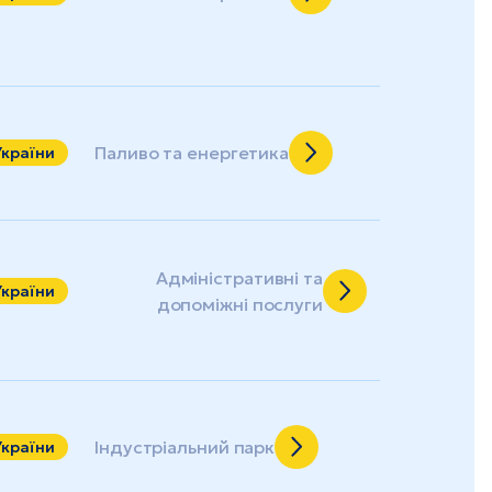
Паливо та енергетика
України
Адміністративні та
України
допоміжні послуги
Індустріальний парк
України