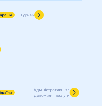
Туризм
України
Адміністративні та
України
допоміжні послуги