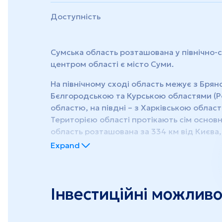
Доступність
Сумська область розташована у північно-с
центром області є місто Суми.
На північному сході область межує з Брянс
Бєлгородською та Курською областями (Ро
областю, на півдні – з Харківською област
Територією області протікають сім основн
область розташована за 334 км від Києва, 
від Одеського морського порту. Тут є аер
Expand
E101, E381, E391 та M-02.
Сумська область адміністративно поділена
та 1458 сіл.
Інвестиційні можливос
Основними видами промислової діяльності
насосне та енергетичне машинобудуванн