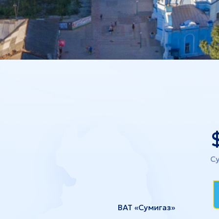
нівці
Житомир
Су
ВАТ «Сумигаз»