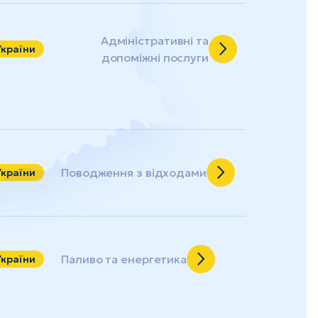
Адміністративні та
України
допоміжні послуги
Поводження з відходами
України
Паливо та енергетика
України