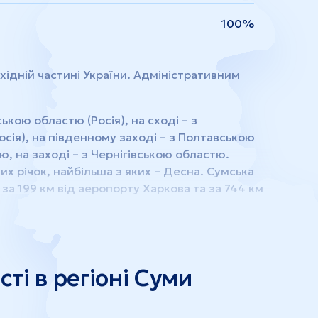
100%
хідній частині України. Адміністративним
ькою областю (Росія), на сході – з
сія), на південному заході – з Полтавською
ю, на заході – з Чернігівською областю.
их річок, найбільша з яких – Десна. Сумська
за 199 км від аеропорту Харкова та за 744 км
опорт Суми та міжнародні автомагістралі E-38,
 на 5 районів, 15 міст, 20 селищ міського типу
ті в регіоні Суми
 регіону є: хімічне машинобудування,
я, сільськогосподарське машинобудування,