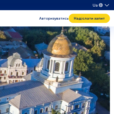
Ua
Авторизуватись
Надіслати запит
Транспорт і логістика
Поводження з відходами
IT
Хмельницький
Рівне
Тeрнопіль
Івано-Франківськ
Волинь