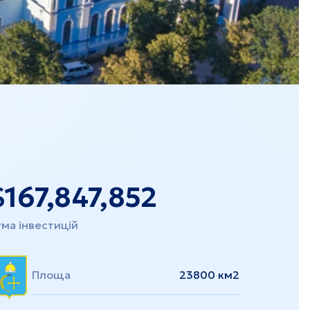
Закарпаття
$
167,847,852
ма інвестицій
Площа
23800 км2