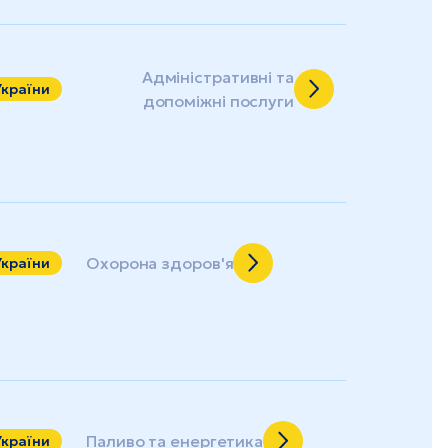
Адміністративні та
України
допоміжні послуги
Охорона здоров'я
України
Паливо та енергетика
України