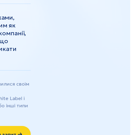
Тeрнопіль
Івано-Франківськ
ками,
Волинь
им як
Закарпаття
компанії,
 що
никати
ілилися своїм
ite Label і
бо інші типи
 запит