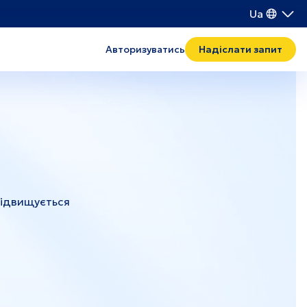
Ua
Авторизуватись
Надіслати запит
Транспорт і логістика
Поводження з відходами
IT
підвищується
Хмельницький
Рівне