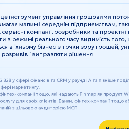
тава
Одеса
сон
Київ
це інструмент управління грошовими пото
олаїв
Київська область
магає малим і середнім підприємствам, так
овоград
Вінниця
нівці
Житомир
, сервісні компанії, розробники та проектні 
и в режимі реального часу видимість того,
ься в їхньому бізнесі з точки зору грошей, у
розривів і виправляти рішення
S B2B у сфері фінансів та CRM у раунді A та пізніше под
сфері маркетингу.
 фінтех-компанії тощо, які надають Finmap як продукт Wh
слугу для своїх клієнтів. Банки, фінтех-компанії тощо а
паній з цільовою аудиторією МСП
Надіслати