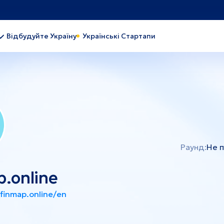
Відбудуйте Україну
Українські Стартапи
обуток
Важка промисловість
чова та переробна
Індустріальний парк
мисловість
Легка промисловість
иво та енергетика
Туризм
рона здоров'я
Раунд:
Не 
.online
finmap.online/en
про
Львів
и
Черкаси