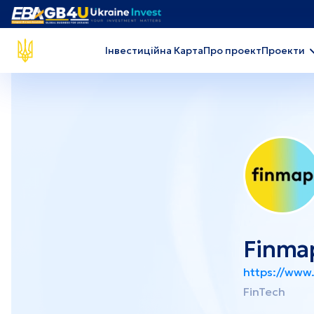
Інвестиційна Карта
Про проект
Проекти
Проекти за секторами економіки
Сільське господарство
Вид
Адміністративні та допоміжні
Хар
послуги
про
Будівництво
Пал
Розвиток і освіта
Охо
Finmap
Проекти по регіонах
https://www.
FinTech
Чернігів
Дні
Луганськ
Сум