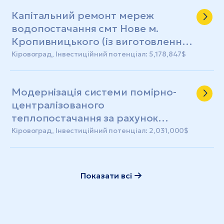
Капітальний ремонт мереж
водопостачання смт Нове м.
Кропивницького (із виготовленням
ПКД)
Кіровоград, Інвестиційний потенціал: 5,178,847$
Модернізація системи помірно-
централізованого
теплопостачання за рахунок
реконструкції котельні №35
Кіровоград, Інвестиційний потенціал: 2,031,000$
Показати всі