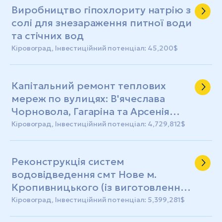
Виробництво гіпохлориту натрію з
солі для знезараження питної води
та стічних вод
Кіровоград, Інвестиційний потенціал: 45,200$
Капітальний ремонт теплових
мереж по вулицях: В'ячеслава
Чорновола, Гагаріна та Арсенія
Тарковського у м. Кропивницькому
Кіровоград, Інвестиційний потенціал: 4,729,812$
(із виготовленням ПКД)
Реконструкція систем
водовідведення смт Нове м.
Кропивницького (із виготовленням
ПКД)
Кіровоград, Інвестиційний потенціал: 5,399,281$