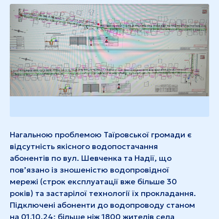
Нагальною проблемою Таїровської громади є
відсутність якісного водопостачання
абонентів по вул. Шевченка та Надії, що
пов’язано із зношеністю водопровідної
мережі (строк експлуатації вже більше 30
років) та застарілої технології їх прокладання.
Підключені абоненти до водопроводу станом
на 01.10.24: більше ніж 1800 жителів села