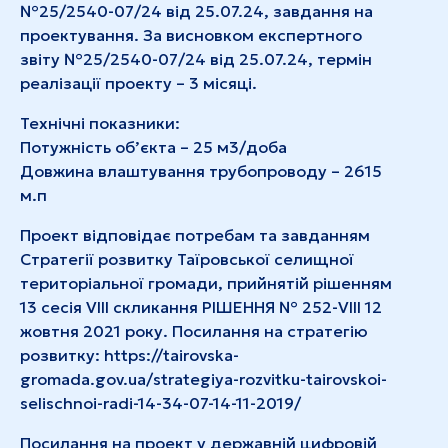
№25/2540-07/24 від 25.07.24, завдання на
проектування. За висновком експертного
звіту №25/2540-07/24 від 25.07.24, термін
реалізації проекту – 3 місяці.
Технічні показники:
Потужність об’єкта – 25 м3/доба
Довжина влаштування трубопроводу – 2615
м.п
Проект відповідає потребам та завданням
Стратегії розвитку Таїровської селищної
територіальної громади, прийнятій рішенням
13 сесія VIIІ скликання РІШЕННЯ № 252-VIIІ 12
жовтня 2021 року. Посилання на стратегію
розвитку:
https://tairovska-
gromada.gov.ua/strategiya-rozvitku-tairovskoi-
selischnoi-radi-14-34-07-14-11-2019/
Посилання на проект у державній цифровій