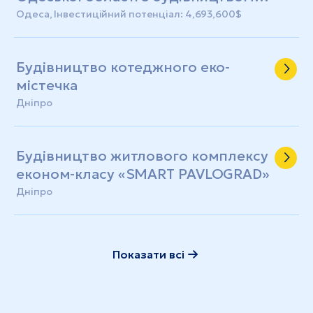
триповерхового корпусу з
Одеса, Інвестиційний потенціал: 4,693,600$
укриттям
Будівництво котеджного еко-
містечка
Дніпро
Будівництво житлового комплексу
економ-класу «SMART PAVLOGRAD»
Дніпро
Показати всі