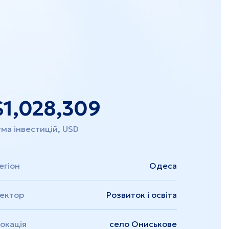
Закарпаття
$
1,028,309
ма інвестицій, USD
егіон
Одеса
ектор
Розвиток і освіта
окація
село Ониськове