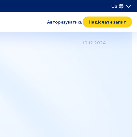
Ua
Авторизуватись
Надіслати запит
Транспорт і логістика
Поводження з відходами
10.12.2024
IT
Хмельницький
Рівне
Тeрнопіль
Івано-Франківськ
Волинь