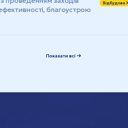
 з проведенням заходів
Відбудова 
ефективності, благоустрою
Показати всі