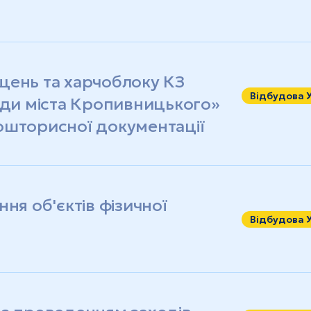
щень та харчоблоку КЗ
Відбудова 
ади міста Кропивницького»
ошторисної документації
ня об'єктів фізичної
Відбудова 