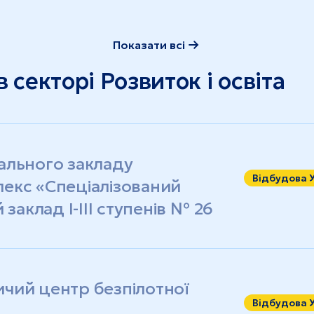
Показати всі
секторі Розвиток і освіта
ального закладу
Відбудова 
екс «Спеціалізований
заклад І-ІІІ ступенів № 26
чий центр безпілотної
Відбудова 