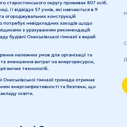
го старостинського округу проживає 807 осіб.
і, її відвідує 57 учнів, які навчаються в 9
М
 та огороджувальних конструкцій
що потребує невідкладних заходів щодо
ріщинами з урахуванням рекомендацій
ду будівлі Ониськівської гімназії є вкрай
С
рення належних умов для організації та
Д
 та зменшення витрат на енергоресурси,
рігаючих технологій.
і Ониськівської гімназії громада отримає
внем енергоефективності та безпеки, що
акладу освіти.