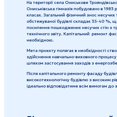
На території села Ониськове Трояндівсько
Ониськівська гімназія побудовано в 1983 роц
класах. Загальний фізичний знос несучих
обстежуваної будівлі складає 35-40 %, 
посилення пошкоджених несучих стін з т
технічного звіту. Капітальний ремонт фаса
необхідною.
Мета проєкту полягає в необхідності ство
здійснення навчально-виховного процесу
шляхом застосування заходів з енергозбе
Після капітального ремонту фасаду будівл
високотехнологічну будівлю з високим рі
ідеально відповідатиме всім вимогам до з