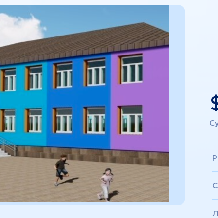
нівці
Житомир
Су
Р
С
Л