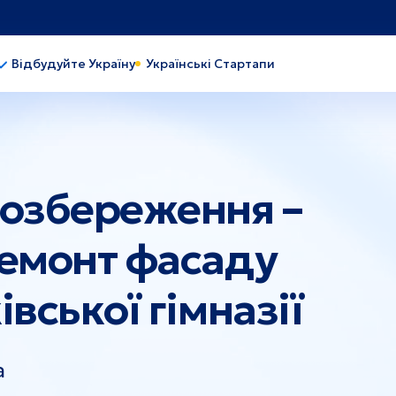
Відбудуйте Україну
Українські Стартапи
обуток
Важка промисловість
чова та переробна
Індустріальний парк
мисловість
Легка промисловість
иво та енергетика
Туризм
рона здоров'я
гозбереження –
емонт фасаду
вської гімназії
про
Львів
и
Черкаси
тава
Одеса
сон
Київ
а
олаїв
Київська область
овоград
Вінниця