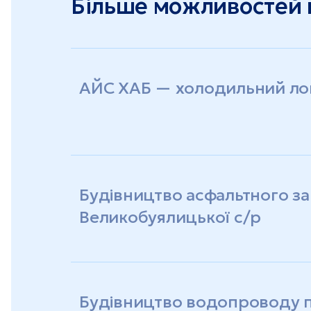
Більше можливостей в
АЙС ХАБ — холодильний лог
Будівництво асфальтного за
Великобуялицької с/р
Будівництво водопроводу по