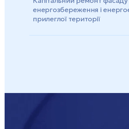
Капітальний ремонт фасаду
енергозбереження і енерго
прилеглої території