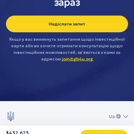
зараз
Надіслати запит
Якщо у вас виникнуть запитання щодо інвестиційної
карти або ви хочете отримати консультацію щодо
інвестиційних можливостей, зв’яжіться з нами за
адресою
join@gb4u.org
Ua
$
432,623