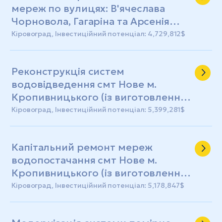
мереж по вулицях: В'ячеслава
Чорновола, Гагаріна та Арсенія
Тарковського у м. Кропивницькому
Кіровоград, Інвестиційний потенціал: 4,729,812$
(із виготовленням ПКД)
Реконструкція систем
водовідведення смт Нове м.
Кропивницького (із виготовленням
ПКД)
Кіровоград, Інвестиційний потенціал: 5,399,281$
Капітальний ремонт мереж
водопостачання смт Нове м.
Кропивницького (із виготовленням
ПКД)
Кіровоград, Інвестиційний потенціал: 5,178,847$