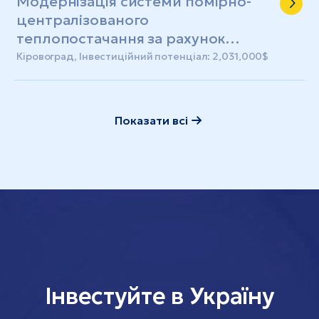
Модернізація системи помірно-
централізованого
теплопостачання за рахунок
реконструкції котельні №35
Кіровоград, Інвестиційний потенціал: 2,031,000$
Показати всі
Інвестуйте в Україну