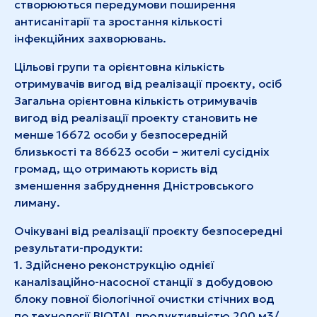
створюються передумови поширення
антисанітарії та зростання кількості
інфекційних захворювань.
Цільові групи та орієнтовна кількість
отримувачів вигод від реалізації проєкту, осіб
Загальна орієнтовна кількість отримувачів
вигод від реалізації проекту становить не
менше 16672 особи у безпосередній
близькості та 86623 особи – жителі сусідніх
громад, що отримають користь від
зменшення забруднення Дністровського
лиману.
Очікувані від реалізації проєкту безпосередні
результати-продукти:
1. Здійснено реконструкцію однієї
каналізаційно-насосної станції з добудовою
блоку повної біологічної очистки стічних вод
по технології ВІОТАL продуктивністю 200 м3/