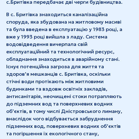
с.Бритівка передбачає дві черги будівництва.
В с. Бритівка знаходиться каналізаційна
споруда, яка збудована на житловому масиві
та була введена в експлуатацію у 1983 році, а
вже у 1993 році вийшла з ладу. Система
водовідведення вичерпала свій
експлуатаційний та технологічний ресурс,
обладнання знаходиться в аварійному стані.
Існує потенційна загроза для життя та
здоров’я мешканців с. Бритівка, оскільки
стічні води протікають між житловими
будинками та вздовж освітніх закладів,
антисанітарія, неочищені стоки потрапляють
до підземних вод та поверхневих водних
об’єктів, в тому числі Дністровського лиману,
внаслідок чого відбувається забруднення
підземних вод, поверхневих водних об’єктів
та погіршення їх екологічного стану,