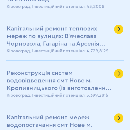
Кіровоград, Інвестиційний потенціал: 45,200$
Капітальний ремонт теплових
мереж по вулицях: В'ячеслава
Чорновола, Гагаріна та Арсенія
Тарковського у м. Кропивницькому
Кіровоград, Інвестиційний потенціал: 4,729,812$
(із виготовленням ПКД)
Реконструкція систем
водовідведення смт Нове м.
Кропивницького (із виготовленням
ПКД)
Кіровоград, Інвестиційний потенціал: 5,399,281$
Капітальний ремонт мереж
водопостачання смт Нове м.