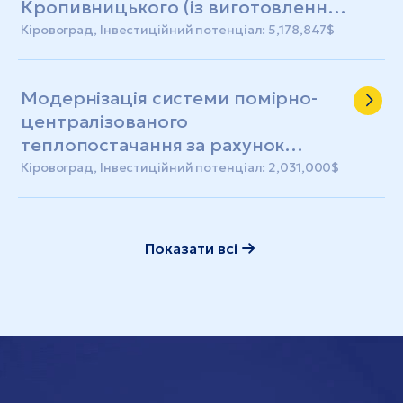
Кропивницького (із виготовленням
ПКД)
Кіровоград, Інвестиційний потенціал: 5,178,847$
Модернізація системи помірно-
централізованого
теплопостачання за рахунок
реконструкції котельні №35
Кіровоград, Інвестиційний потенціал: 2,031,000$
Показати всі