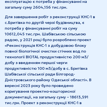
експлуатацію є потреба у фінансуванні на
загальну суму 2604,156 тис.грн.
Для завершення робіт з реконструкції КНС-1 в
с.Бритівка по другій черзі будівництва, є
потреба у фінансуванні робіт на суму
10612,045 тис.грн. Шабівською сільською
радою, у 2021 році було розроблено проект
«Реконструкція КНС-1 з добудовою блоку
повної біологічної очистки стічних вод по
технології ВІОТАL продуктивністю 200 м3/
добу з введенням першої черги
продуктивністю 100 м3/добу в с. Бритівка
Шабівської сільської ради Білгород-
Дністровського району Одеської області». В
вересні 2023 року було проведено
коригування проектно-кошторисної
документації, на загальну суму – 18613,591
тис.грн. Проект з реконструкції КНС-1 в