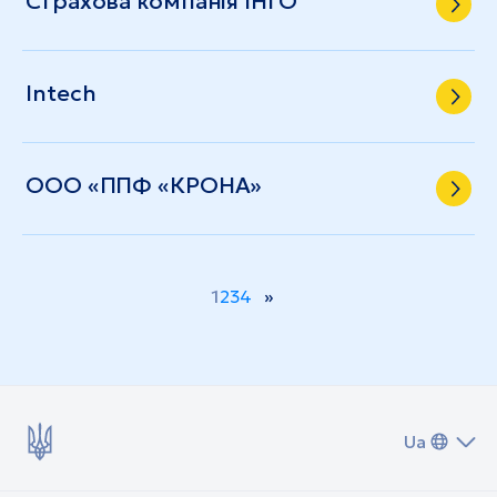
Страхова компанія ІНГО
Intech
ООО «ППФ «КРОНА»
1
2
3
4
»
Ua